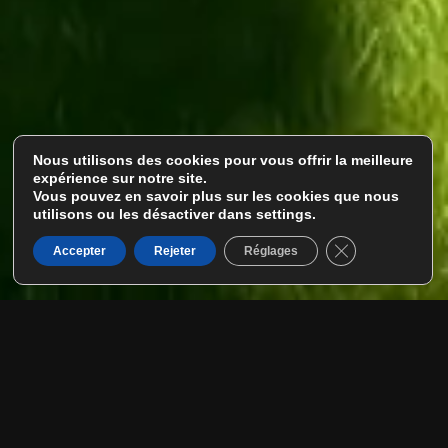
Tout pour réussir votre projet
Nous utilisons des cookies pour vous offrir la meilleure
piscine ou spa
expérience sur notre site.
Vous pouvez en savoir plus sur les cookies que nous
PARLONS DE VOTRE PROJET
utilisons ou les désactiver dans settings.
Fermer la banni
Accepter
Rejeter
Réglages
L'actualité d'Atlante Piscine
Conseils, réalisations et
nouveautés autour de votre
projet piscine