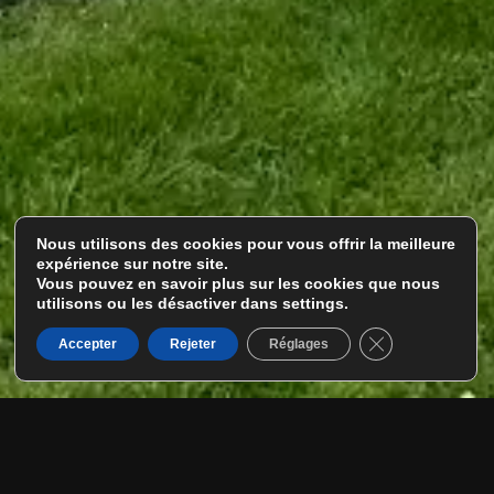
Nous utilisons des cookies pour vous offrir la meilleure
expérience sur notre site.
Contatez Atlante
Vous pouvez en savoir plus sur les cookies que nous
Piscine pour votre
utilisons ou les désactiver dans settings.
projet sur-mesure
Fermer la banni
Accepter
Rejeter
Réglages
Nom