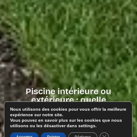
Piscine intérieure ou
extérieure : quelle
solution choisir pour
Nous utilisons des cookies pour vous offrir la meilleure
votre projet ?
expérience sur notre site.
Vous pouvez en savoir plus sur les cookies que nous
PARLONS DE VOTRE PROJET
utilisons ou les désactiver dans settings.
Fermer la banni