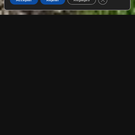
Accepter
Rejeter
Réglages
Construction piscine
Lorsque l’on envisage la construction d’une piscine, une
décision structurante s’impose rapidement : faut-il opter pour
une piscine intérieure ou extérieure ?
Au-delà de l’esthétique, ce choix impacte le budget, les
contraintes techniques, l’usage quotidien et même la
valorisation du bien immobilier. En Normandie comme en Île-
de-France, le climat et la configuration du terrain jouent
également un rôle déterminant.
Voici les éléments clés pour faire un choix éclairé.
La piscine extérieure :
l’expérience estivale par
excellence